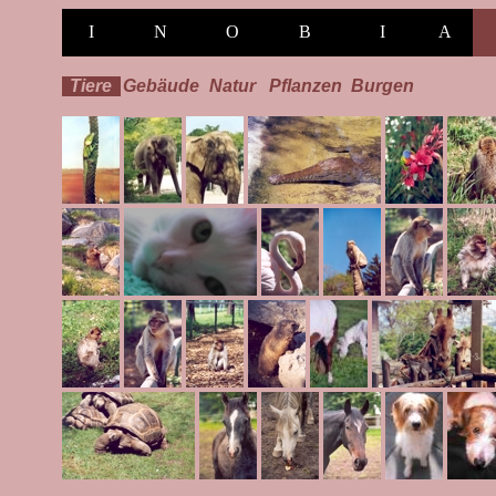
I
N
O
B
I
A
Tiere
Gebäude
Natur
Pflanzen
Burgen