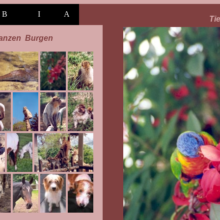
B
I
A
Ti
lanzen
Burgen