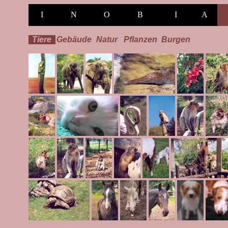
I
N
O
B
I
A
Tiere
Gebäude
Natur
Pflanzen
Burgen