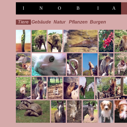
I
N
O
B
I
A
Tiere
Gebäude
Natur
Pflanzen
Burgen