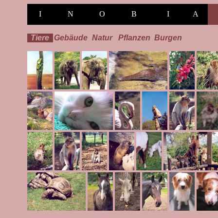
I
N
O
B
I
A
Tiere
Gebäude
Natur
Pflanzen
Burgen