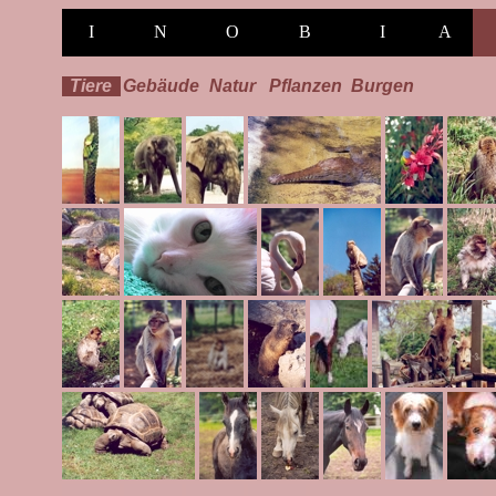
I
N
O
B
I
A
Tiere
Gebäude
Natur
Pflanzen
Burgen