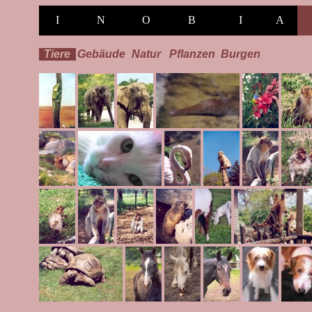
I
N
O
B
I
A
Tiere
Gebäude
Natur
Pflanzen
Burgen