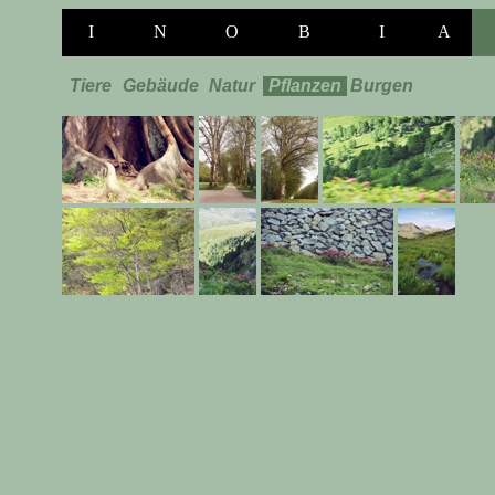
I
N
O
B
I
A
Tiere
Gebäude
Natur
Pflanzen
Burgen