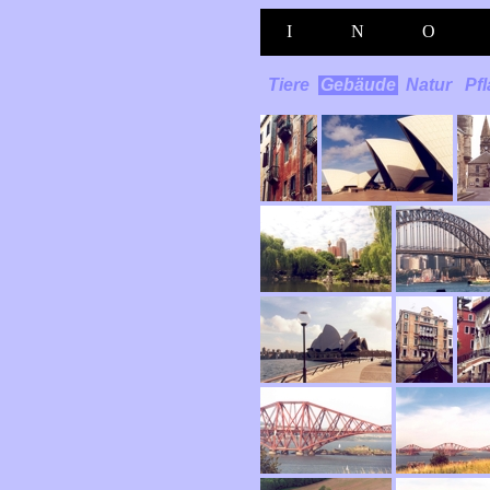
I
N
O
Tiere
Gebäude
Natur
Pf