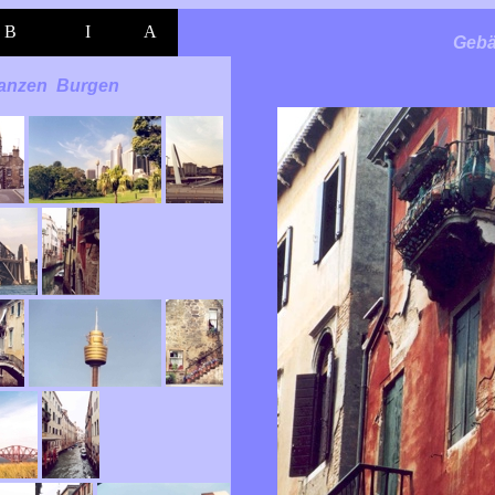
B
I
A
Geb
lanzen
Burgen