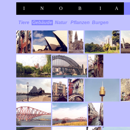
I
N
O
B
I
A
Tiere
Gebäude
Natur
Pflanzen
Burgen