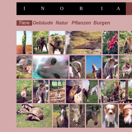
I
N
O
B
I
A
Tiere
Gebäude
Natur
Pflanzen
Burgen